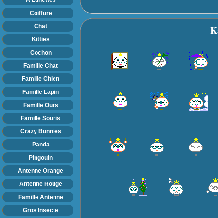
Coiffure
Chat
K
Kitties
Cochon
Famille Chat
Famille Chien
Famille Lapin
Famille Ours
Famille Souris
Crazy Bunnies
Panda
Pingouin
Antenne Orange
Antenne Rouge
Famille Antenne
Gros Insecte