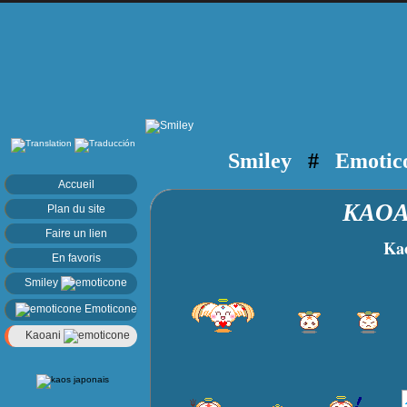
Smiley
#
Emotic
Accueil
KAO
Plan du site
Faire un lien
Kao A
En favoris
Smiley
Emoticone
Kaoani