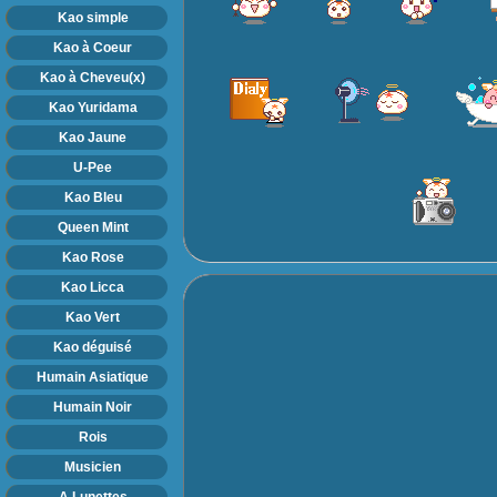
Kao simple
Kao à Coeur
Kao à Cheveu(x)
Kao Yuridama
Kao Jaune
U-Pee
Kao Bleu
Queen Mint
Kao Rose
Kao Licca
Kao Vert
Kao déguisé
Humain Asiatique
Humain Noir
Rois
Musicien
A Lunettes