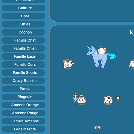
Coiffure
Chat
Kitties
K
Cochon
Famille Chat
Famille Chien
Famille Lapin
Famille Ours
Famille Souris
Crazy Bunnies
Panda
Pingouin
Antenne Orange
Antenne Rouge
Famille Antenne
Gros Insecte