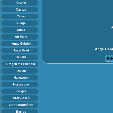
Graine
Cactus
Citron
Nuage
Chika
Air Plant
Ange Gabriel
Ange Gabri
Ange Uriel
Ret
Tenshi
Dragon et Princesse
Diablo
Halloween
Horoscope
Onigiri
Crazy Alien
Lettres/Numéros
Barres