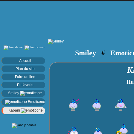
Smiley
#
Emotic
Accueil
K
Plan du site
Faire un lien
Huma
En favoris
Smiley
Emoticone
Kaoani