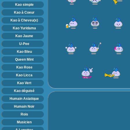
Kao simple
Kao à Coeur
Kao à Cheveu(x)
Kao Yuridama
Kao Jaune
U-Pee
Kao Bleu
Queen Mint
Kao Rose
Kao Licca
Kao Vert
Kao déguisé
Humain Asiatique
Humain Noir
Rois
Musicien
A Lunettes