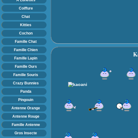
Coiffure
Chat
Kitties
Cochon
Famille Chat
Famille Chien
K
Famille Lapin
Famille Ours
Famille Souris
Crazy Bunnies
Panda
Pingouin
Antenne Orange
Antenne Rouge
Famille Antenne
Gros Insecte