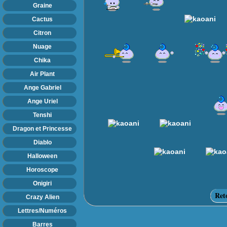
Graine
Cactus
Citron
Nuage
Chika
Air Plant
Ange Gabriel
Ange Uriel
Tenshi
Dragon et Princesse
Diablo
Halloween
Horoscope
Onigiri
Ret
Crazy Alien
Lettres/Numéros
Barres