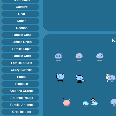
Coiffure
Chat
Kitties
Cochon
Famille Chat
K
Famille Chien
Famille Lapin
Famille Ours
Famille Souris
Crazy Bunnies
Panda
Pingouin
Antenne Orange
Antenne Rouge
Famille Antenne
Gros Insecte