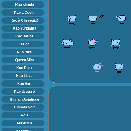
Kao simple
Kao à Coeur
Kao à Cheveu(x)
Kao Yuridama
Kao Jaune
U-Pee
Kao Bleu
Queen Mint
Kao Rose
Kao Licca
Kao Vert
Kao déguisé
Humain Asiatique
Humain Noir
Rois
Musicien
A Lunettes