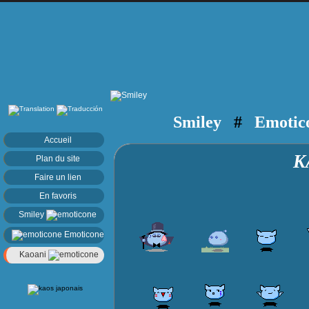
Smiley
#
Emotic
Accueil
K
Plan du site
Faire un lien
En favoris
Smiley
Emoticone
Kaoani