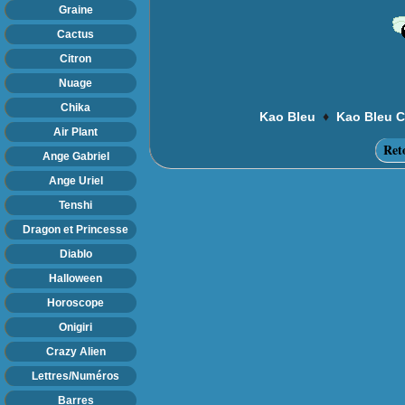
Graine
Cactus
Citron
Nuage
Chika
♦
Kao Bleu
Kao Bleu C
Air Plant
Ret
Ange Gabriel
Ange Uriel
Tenshi
Dragon et Princesse
Diablo
Halloween
Horoscope
Onigiri
Crazy Alien
Lettres/Numéros
Barres