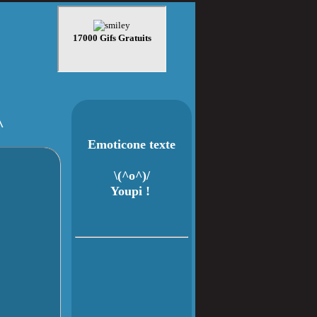
^
Emoticone texte
\(^o^)/