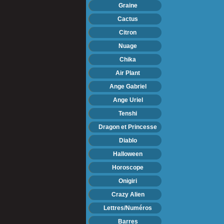
Graine
Cactus
Citron
Nuage
Chika
Air Plant
Ange Gabriel
Ange Uriel
Tenshi
Dragon et Princesse
Diablo
Halloween
Horoscope
Onigiri
Crazy Alien
Lettres/Numéros
Barres