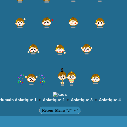
♦
♦
♦
Humain Asiatique 1
Asiatique 2
Asiatique 3
Asiatique 4
Retour Menu ¯\(°°)-^