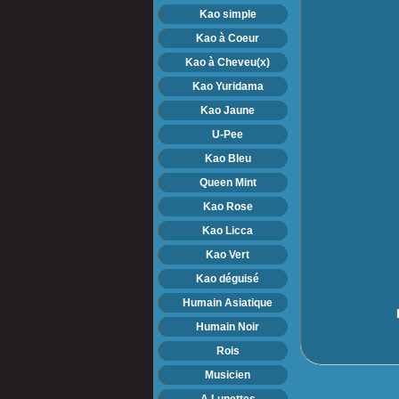
Kao simple
Kao à Coeur
Kao à Cheveu(x)
Kao Yuridama
Kao Jaune
U-Pee
Kao Bleu
Queen Mint
Kao Rose
Kao Licca
Kao Vert
Kao déguisé
Humain Asiatique
Humain Noir
Rois
Musicien
A Lunettes