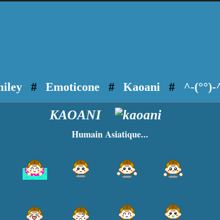
iley
#
Emoticone
#
Kaoani
#
^-(°°)-
KAOANI
Humain Asiatique...