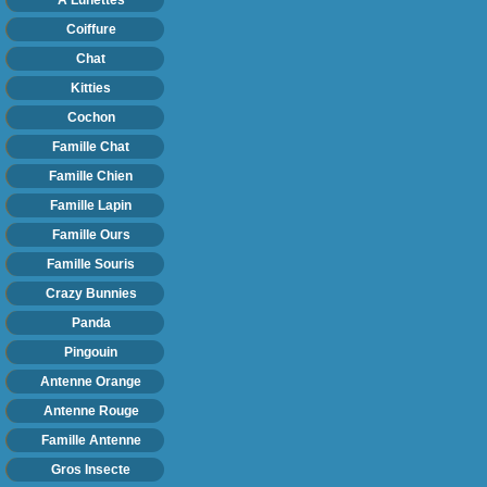
Coiffure
Chat
Kitties
Cochon
Famille Chat
Famille Chien
Famille Lapin
Famille Ours
Famille Souris
Crazy Bunnies
Panda
Pingouin
Antenne Orange
Antenne Rouge
Famille Antenne
Gros Insecte