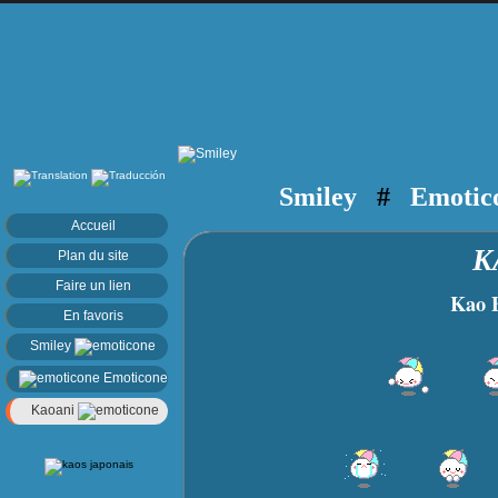
Smiley
#
Emotic
Accueil
K
Plan du site
Faire un lien
Kao Bla
En favoris
Smiley
Emoticone
Kaoani