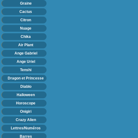
Graine
Cactus
Citron
Nuage
Chika
Air Plant
Ange Gabriel
Ange Uriel
Tenshi
Dragon et Princesse
Diablo
Halloween
Horoscope
Onigiri
Crazy Alien
Lettres/Numéros
Barres