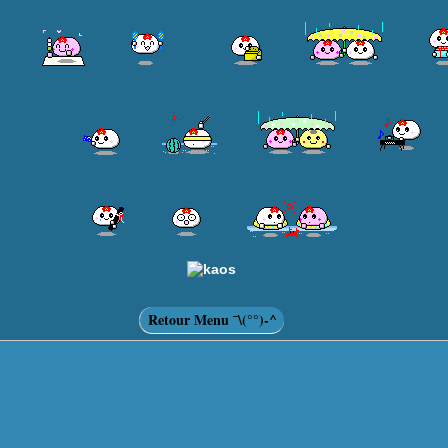
Retour Menu ¯\(°°)-^