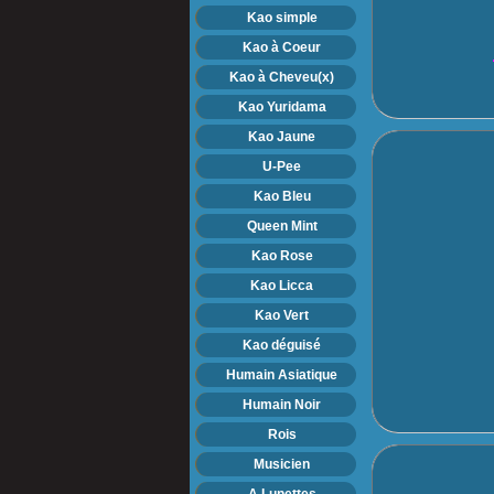
Kao simple
Kao à Coeur
Kao à Cheveu(x)
Kao Yuridama
Kao Jaune
U-Pee
Kao Bleu
Queen Mint
Kao Rose
Kao Licca
Kao Vert
Kao déguisé
Humain Asiatique
Humain Noir
Rois
Musicien
A Lunettes