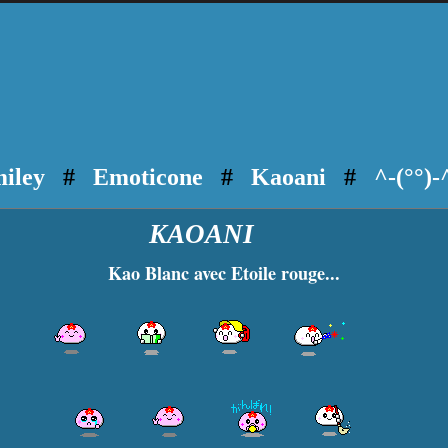
iley
#
Emoticone
#
Kaoani
#
^-(°°)-
KAOANI
Kao Blanc avec Etoile rouge...