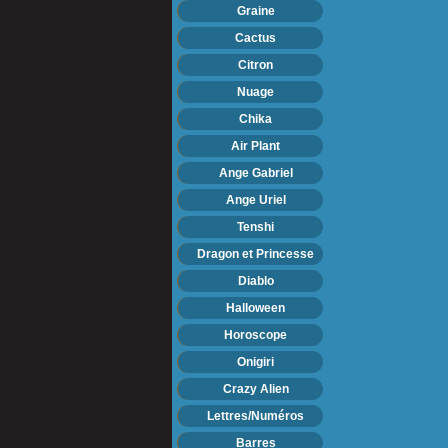
Graine
Cactus
Citron
Nuage
Chika
Air Plant
Ange Gabriel
Ange Uriel
Tenshi
Dragon et Princesse
Diablo
Halloween
Horoscope
Onigiri
Crazy Alien
Lettres/Numéros
Barres