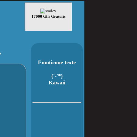
^
Emoticone texte
('-'*)