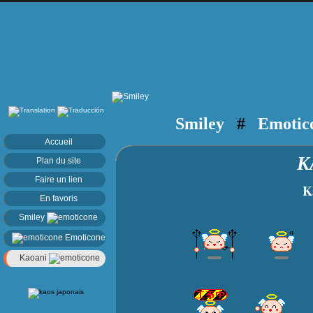
Smiley
#
Emotic
Accueil
K
Plan du site
Faire un lien
Kao 
En favoris
Smiley
Emoticone
Kaoani