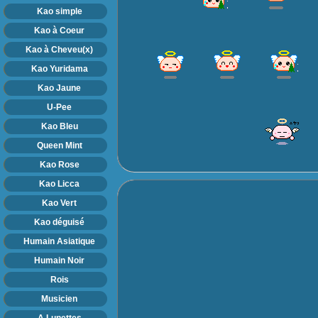
Kao simple
Kao à Coeur
Kao à Cheveu(x)
Kao Yuridama
Kao Jaune
U-Pee
Kao Bleu
Queen Mint
Kao Rose
Kao Licca
Kao Vert
Kao déguisé
Humain Asiatique
Humain Noir
Rois
Musicien
A Lunettes