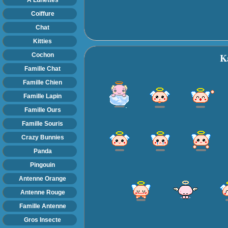
Coiffure
Chat
Kitties
K
Cochon
Famille Chat
Famille Chien
Famille Lapin
Famille Ours
Famille Souris
Crazy Bunnies
Panda
Pingouin
Antenne Orange
Antenne Rouge
Famille Antenne
Gros Insecte