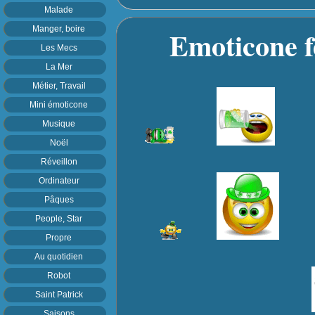
Malade
Manger, boire
Emoticone fêt
Les Mecs
La Mer
Métier, Travail
Mini émoticone
Musique
Noël
Réveillon
Ordinateur
Pâques
People, Star
Propre
Au quotidien
Robot
Saint Patrick
Saisons