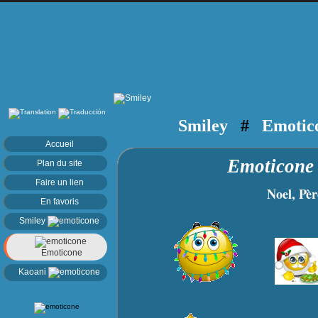
Smiley
#
Emotic
Accueil
Emoticon
Plan du site
Faire un lien
Noel, Père 
En favoris
Smiley
Emoticone
Kaoani