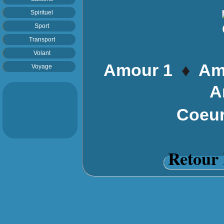
Spirituel
Sport
Transport
Volant
♦
Amour 1
Am
Voyage
A
Coeu
Retour 