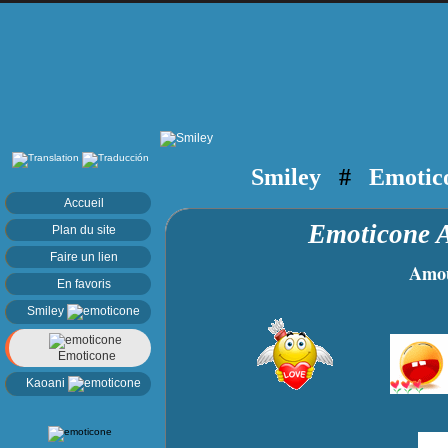
Smiley
#
Emotic
Accueil
Emoticone
Plan du site
Faire un lien
Amoure
En favoris
Smiley
Emoticone
Kaoani