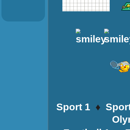
♦
Sport 1
Sport
Oly