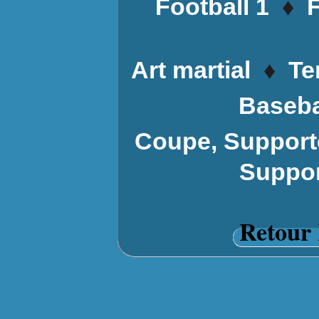
♦
Football 1
F
♦
Art martial
Te
Baseba
Coupe, Supporte
Suppor
Retour 