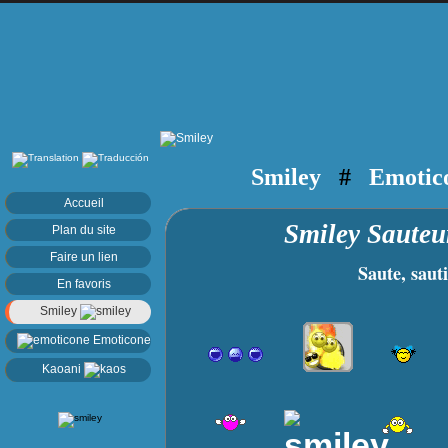
Smiley
#
Emotic
Accueil
Smiley Saute
Plan du site
Faire un lien
Saute, sautill
En favoris
Smiley
Emoticone
Kaoani