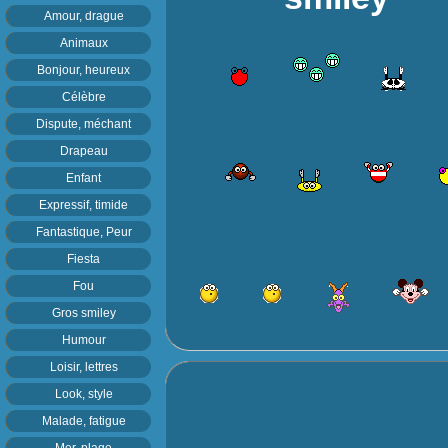
Amour, drague
Animaux
Bonjour, heureux
Célèbre
Dispute, méchant
Drapeau
Enfant
Expressif, timide
Fantastique, Peur
Fiesta
Fou
Gros smiley
Humour
Loisir, lettres
Look, style
Malade, fatigue
Mer, plage