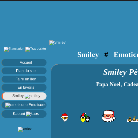
Smiley
#
Emotic
Accueil
Smiley P
Plan du site
Faire un lien
Papa Noel, Cadeaux
En favoris
Smiley
Emoticone
Kaoani