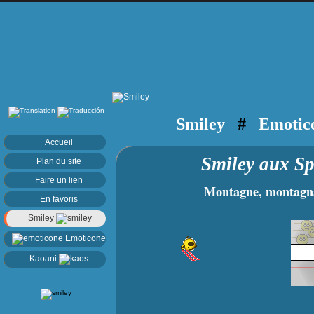
Smiley
#
Emotic
Accueil
Smiley aux S
Plan du site
Faire un lien
Montagne, montagnard, 
En favoris
Smiley
Emoticone
Kaoani