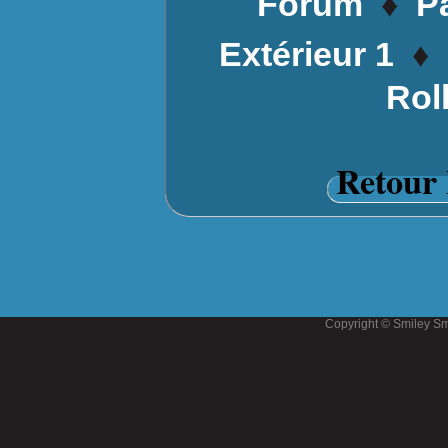
♦
Forum
P
♦
Extérieur 1
Rol
Retour 
Copyright © Smiley Sm