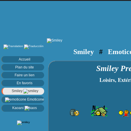
Smiley
#
Emotic
Accueil
Smiley Pr
Plan du site
Faire un lien
Loisirs, Extéri
En favoris
Smiley
Emoticone
Kaoani