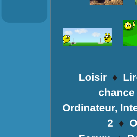
♦
Loisir
Lir
chance
Ordinateur, Int
♦
2
O