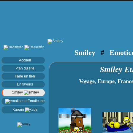
Smiley
#
Emotic
Accueil
Smiley 
Plan du site
Faire un lien
Voyage, Europe, France, 
En favoris
Smiley
Emoticone
Kaoani