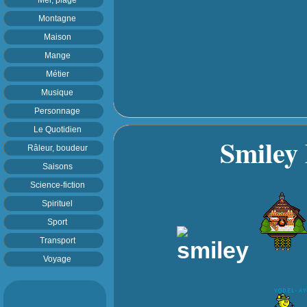
Montagne
Maison
Mange
Métier
Musique
Personnage
Le Quotidien
Smiley P
Râleur, boudeur
Saisons
Science-fiction
Spirituel
Sport
Transport
Voyage