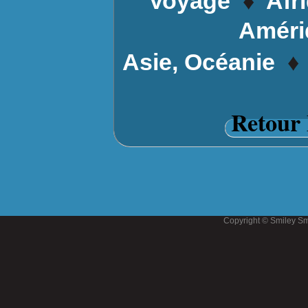
Voyage
Afr
Améri
♦
Asie, Océanie
Retour 
Copyright © Smiley Sm