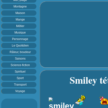
Montagne
Maison
Mange
Métier
Musique
Personnage
Le Quotidien
Râleur, boudeur
Saisons
Science-fiction
Spirituel
Smiley té
Sport
Transport
Voyage