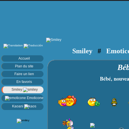
Smiley
#
Emotic
Accueil
Béb
Plan du site
Faire un lien
Bébé, nouveau 
En favoris
Smiley
Emoticone
Kaoani