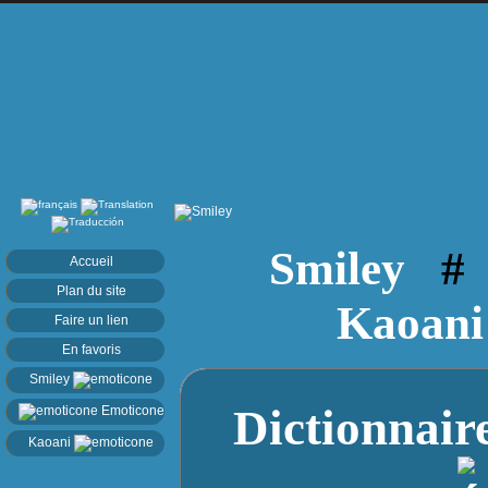
Smiley
Accueil
Plan du site
Kaoani
Faire un lien
En favoris
Smiley
Dictionnai
Emoticone
Kaoani