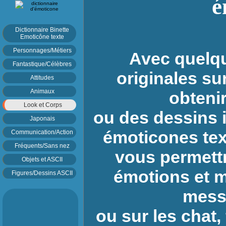
Dictionnaire Binette
Emoticône texte
Personnages/Métiers
Avec quelq
Fantastique/Célèbres
originales sur
Attitudes
Animaux
obteni
Look et Corps
ou des dessins i
Japonais
émoticones text
Communication/Action
Fréquents/Sans nez
vous permettr
Objets et ASCII
émotions et m
Figures/Dessins ASCII
mess
ou sur les chat,