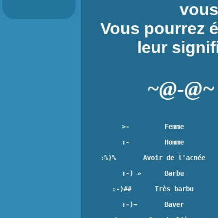
vous
Vous pourrez é
leur signif
~@-@~ L
>-         Femme
:-         Homme
:%)%       Avoir de l'acnée
:-) »      Barbu
:-)##      Très barbu
:-)~       Baver