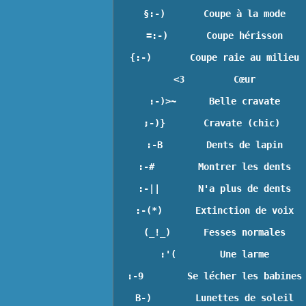
§:-)       Coupe à la mode
=:-)       Coupe hérisson
{:-)       Coupe raie au milieu
<3         Cœur
:-)>~      Belle cravate
;-)}
       Cravate (chic) 
:-B        Dents de lapin
:-#        Montrer les dents
:-||       N'a plus de dents
:-(*)      Extinction de voix
(_!_)      Fesses normales
:'(        Une larme
:-9        Se lécher les babines
B-)        Lunettes de soleil