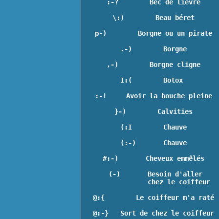
:-?        Bec de lièvre
\:)        Beau béret
p-)        Borgne ou un pirate
.-)        Borgne
,-)        Borgne cligne
I:(        Botox 
:-!     Avoir la bouche pleine
}-)        Calvities
(:I        Chauve
(:-)       Chauve
#:-)       Cheveux emmêlés
 (-)       Besoin d'aller

             chez le coiffeur
@:{        Le coiffeur m'a raté
@:-}   Sort de chez le coiffeur